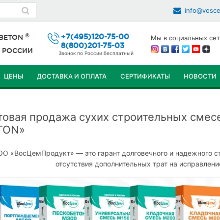
info@vosc
®
+7(495)120-75-00
 BETON
Мы в социальных сет
8(800)201-75-03
й
РОССИИ
Звонок по России бесплатный
ЦЕНЫ
ДОСТАВКА И ОПЛАТА
СЕРТИФИКАТЫ
НОВОСТИ
ПЕРЕЙТИ
К
товая продажа сухих строительных смес
СОДЕРЖИМОМУ
TON»
О «ВосЦемПродукт» — это гарант долговечного и надежного ст
отсутствия дополнительных трат на исправлени