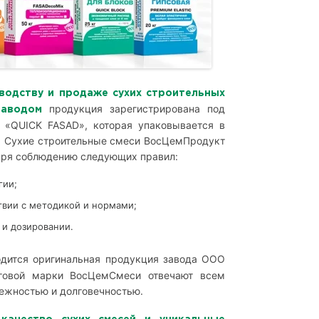
одству и продаже сухих строительных
продукция зарегистрирована под
 заводом
«QUICK FASAD», которая упаковывается в
™. Сухие строительные смеси ВосЦемПродукт
аря соблюдению следующих правил:
гии;
твии с методикой и нормами;
и дозировании.
одится оригинальная продукция завода ООО
рговой марки ВосЦемСмеси отвечают всем
дежностью и долговечностью.