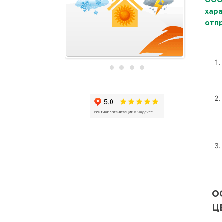
ООО
хар
отпр
О
Ц