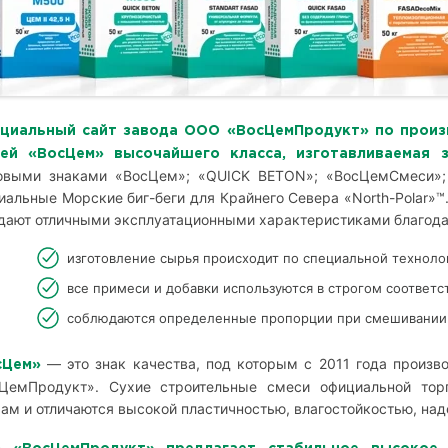
циальный сайт завода ООО «ВосЦемПродукт» по произв
сей «ВосЦем» высочайшего класса, изготавливаемая
овыми знаками «ВосЦем»; «QUICK BETON»; «ВосЦемСмеси»; 
иальные Морские биг-беги для Крайнего Севера «North-Polar»
дают отличными эксплуатационными характеристиками благод
изготовление сырья происходит по специальной техноло
все примеси и добавки используются в строгом соответс
соблюдаются определенные пропорции при смешивании 
— это знак качества, под которым с 2011 года произв
сЦем»
ЦемПродукт». Сухие строительные смеси официальной то
ам и отличаются высокой пластичностью, влагостойкостью, на