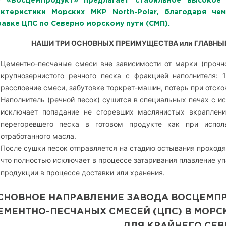
 «ВосЦемПродукт» предлагает стабильное высокое 
актеристики Морских МКР North-Polar, благодаря ч
авке ЦПС по Северно морскому пути (СМП
)
.
НАШИ ТРИ ОСНОВНЫХ ПРЕИМУЩЕСТВА или ГЛАВНЫЕ 
Цементно-песчаные смеси вне зависимости от марки (прочно
крупнозернистого речного песка с фракцией наполнителя: 
расслоение смеси, забутовке торкрет-машин, потерь при отско
Наполнитель (речной песок) сушится в специальных печах с ис
исключает попадание не сгоревших маслянистых вкраплени
перегоревшего песка в готовом продукте как при испол
отработанного масла.
После сушки песок отправляется на стадию остывания проходя
что полностью исключает в процессе затаривания плавление уп
продукции в процессе доставки или хранения.
СНОВНОЕ НАПРАВЛЕНИЕ ЗАВОДА ВОСЦЕМПР
ЕМЕНТНО-ПЕСЧАНЫХ СМЕСЕЙ (ЦПС) В МОРС
ДЛЯ КРАЙНЕГО СЕВ