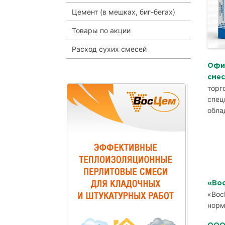
Цемент (в мешках, биг-бегах)
Товары по акции
Расход сухих смесей
Офи
сме
торг
спец
обла
«Во
«Вос
норм