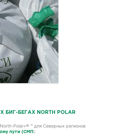
Х БИГ-БЕГАХ NORTH POLAR
orth-Polar»® ™ для Северных регионов
).
ому пути (СМП