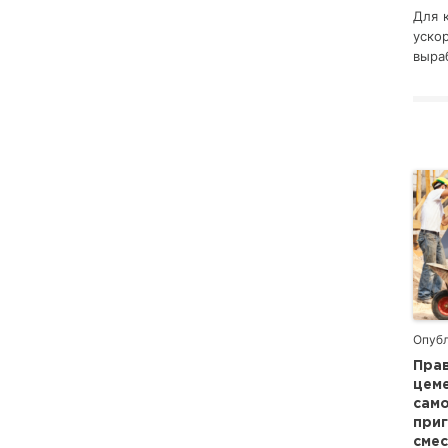
Для 
уско
выра
Опубл
Пра
цеме
сам
при
смес