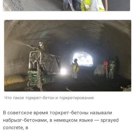
Что такое торкрет-бетон и торкретирование
В советское время торкрет-бетоны называли
набрызг-бетонами, в немецком языке — sprayed
concretе, в