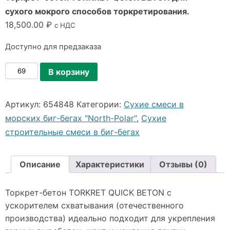
сухого мокрого способов торкретирования.
18,500.00
₽
с НДС
Доступно для предзаказа
Количество
В корзину
товара
Торкрет-
Артикул:
654848
Категории:
Сухие смеси в
бетон
морских биг-бегах "North-Polar"
,
Сухие
TORKRET
строительные смеси в биг-бегах
QUICK
BETON
Описание
Характеристики
Отзывы (0)
для
сухого
Торкрет-бетон TORKRET QUICK BETON с
мокрого
ускорителем схватывания (отечественного
способов
производства) идеально подходит для укрепления
торкретирования.