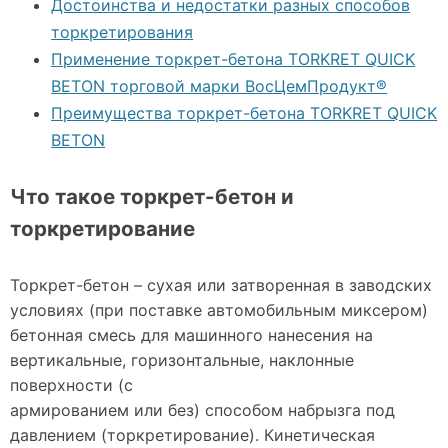
Достоинства и недостатки разных способов
торкретирования
Применение торкрет-бетона TORKRET QUICK
BETON торговой марки ВосЦемПродукт®
Преимущества торкрет-бетона TORKRET QUICK
BETON
Что такое торкрет-бетон и
торкретирование
Торкрет-бетон – сухая или затворенная в заводских
условиях (при поставке автомобильным миксером)
бетонная смесь для машинного нанесения на
вертикальные, горизонтальные, наклонные
поверхности (с
армированием или без) способом набрызга под
давлением (торкретирование). Кинетическая