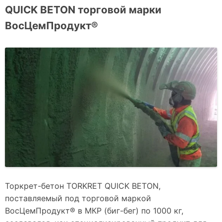
QUICK BETON торговой марки
ВосЦемПродукт®
Торкрет-бетон TORKRET QUICK BETON,
поставляемый под торговой маркой
ВосЦемПродукт® в МКР (биг-бег) по 1000 кг,