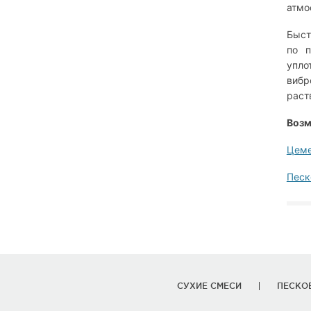
атмо
Быст
по п
упло
вибр
раст
Возм
Цеме
Песк
СУХИЕ СМЕСИ
ПЕСКО