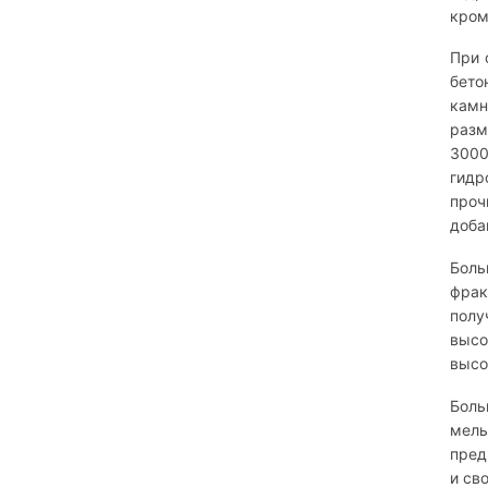
кром
При 
бето
камн
разм
300
гидр
проч
доба
Боль
фрак
полу
высо
высо
Боль
мель
пред
и св