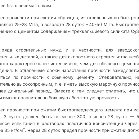
ен быть весьма тонким.
ел прочности при сжатии образцов, изготовленных из быстрот
авляет 25-28 МПа, а возрасте 28 суток – 40-50 МПа. Быстрот
нению с цементом содержанием трехкальциевого силиката С
S
3
ряда строительных нужд и в частности, для заводског
ительных деталей, а также для скоростного строительства не
рого характерно более интенсивное, чем для обычного цемент
дения. В отдаленные сроки нарастание прочности замедляетс
иться по прочности к обычному цементу. Следовательно, 
ательно высокопрочным, т. е. иметь высокую марочную прочност
лее длительный период. Вместе с тем следует отметить, что
и имеют сравнительно большую абсолютную прочность.
ел прочности при сжатии быстротвердеющего цемента при ис
з 3 суток должен быть не менее 300, а через 28 суток — 5
ессе испытания в растворах пластичной консистенции через
2
бе 35 кг/см
. Через 28 суток предел прочности при сжатии долж