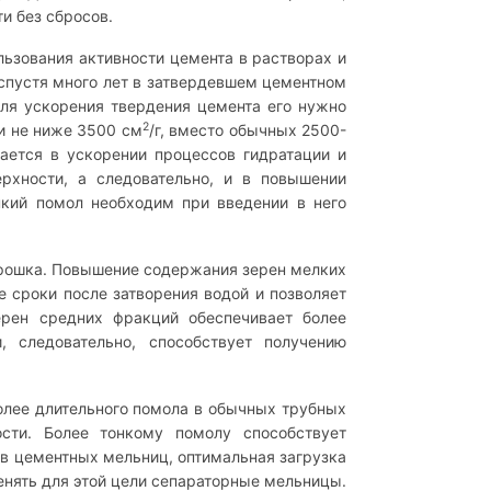
и без сбросов.
льзования активности цемента в растворах и
 спустя много лет в затвердевшем цементном
ля ускорения твердения цемента его нужно
2
и не ниже 3500 см
/г, вместо обычных 2500-
чается в ускорении процессов гидратации и
ерхности, а следовательно, и в повышении
нкий помол необходим при введении в него
орошка. Повышение содержания зерен мелких
 сроки после затворения водой и позволяет
ерен средних фракций обеспечивает более
 следовательно, способствует получению
олее длительного помола в обычных трубных
сти. Более тонкому помолу способствует
в цементных мельниц, оптимальная загрузка
енять для этой цели сепараторные мельницы.