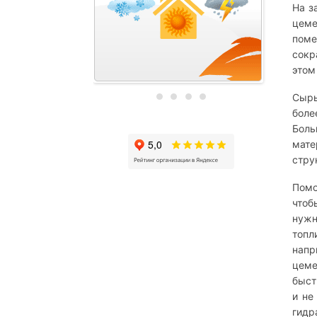
На з
цеме
поме
сокр
этом
Сырь
боле
Боль
мате
стру
Помо
чтоб
нужн
топл
напр
цеме
быст
и не
гидр