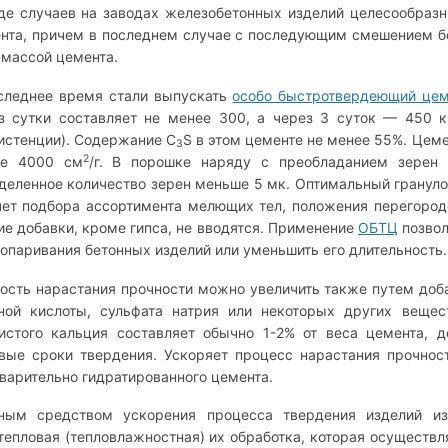
де случаев на заводах железобетонных изделий целесообразн
нта, причем в последнем случае с последующим смешением бо
 массой цемента.
следнее время стали выпускать
особо быстротвердеющий цем
з сутки составляет не менее 300, а через 3 суток — 450 к
истенции). Содержание С
S в этом цементе не менее 55%. Цем
3
2
ее 4000 см
/г. В порошке наряду с преобладанием зерен
деленное количество зерен меньше 5 мк. Оптимальный грануло
чет подбора ассортимента мелющих тел, положения перегород
ие добавки, кроме гипса, не вводятся. Применение
ОБТЦ
позвол
ропаривания бетонных изделий или уменьшить его длительность.
ость нарастания прочности можно увеличить также путем доба
ной кислоты, сульфата натрия или некоторых других вещес
истого кальция составляет обычно 1-2% от веса цемента, 
вые сроки твердения. Ускоряет процесс нарастания прочност
варительно гидратированного цемента.
ым средством ускорения процесса твердения изделий из
тепловая (тепловлажностная) их обработка, которая осуществ