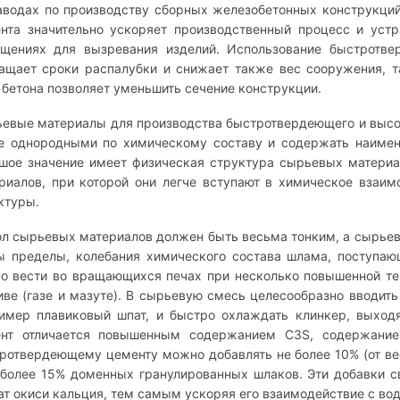
аводах по производству сборных железобетонных конструкци
нта значительно ускоряет производственный процесс и уст
щениях для вызревания изделий. Использование быстротве
ащает сроки распалубки и снижает также вес сооружения, т
 бетона позволяет уменьшить сечение конструкции.
евые материалы для производства быстротвердеющего и выс
е однородными по химическому составу и содержать наимен
шое значение имеет физическая структура сырьевых материа
риалов, при которой они легче вступают в химическое взаим
ктуры.
л сырьевых материалов должен быть весьма тонким, а сырьев
ы пределы, колебания химического состава шлама, поступаю
о вести во вращающихся печах при несколько повышенной те
иве (газе и мазуте). В сырьевую смесь целесообразно вводит
имер плавиковый шпат, и быстро охлаждать клинкер, выход
нт отличается повышенным содержанием С3S, содержание
ротвердеющему цементу можно добавлять не более 10% (от ве
 более 15% доменных гранулированных шлаков. Эти добавки 
ат окиси кальция, тем самым ускоряя его взаимодействие с вод