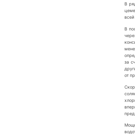
В ря
цеме
всей
В по
чере
конс
мен
опре
за с
друг
от п
Скор
соля
хлор
впер
пред
Мощн
водо