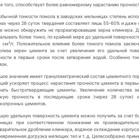
е того, способствует более равномерному нарастанию прочност
обычной тонкости помола в заводских мельницах степень испо
нах через 28 суток твердения составляет лишь 55-60% и даже
е можно обнаружить не прореагировавшие зерна клинкера. Д
алывать более тонко, по крайней мере до удельной поверхност
2
0 см
/г. Положительное влияние более тонкого помола заклю
олиза зерен цемента за счет увеличения его удельной пов
ности в первые сроки после затворения водой. Особенно то
вок.
шое значение имеет гранулометрический состав цементного п
ций ускоряет процесс нарастания прочности цемента в первые
чать быстротвердеющие цементы. Увеличение количества з
кую прочность в последующие сроки (через 28 суток) и,
копрочных цементов.
шую удельную поверхность цемента можно получить за счет б
ницах при соответственном понижении их производительно
варительное дробление клинкера, водяное охлаждение корпусо
оевременная догрузка мелющих тел и т. д. Целесообразно прим