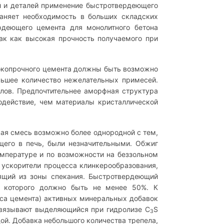
й и деталей применение быстротвердеющего
раняет необходимость в больших складских
рдеющего цемента для монолитного бетона
ак как высокая прочность получаемого при
окопрочного цемента должны быть возможно
ьшее количество нежелательных примесей.
лов. Предпочтительнее аморфная структура
одействие, чем материалы кристаллической
ая смесь возможно более однородной с тем,
щего в печь, были незначительными. Обжиг
мпературе и по возможности на беззольном
ь ускорители процесса клинкерообразования,
ящий из зоны спекания. Быстротвердеющий
 которого должно быть не менее 50%. К
са цемента) активных минеральных добавок
связывают выделяющийся при гидролизе С
S
3
ой. Добавка небольшого количества трепела,