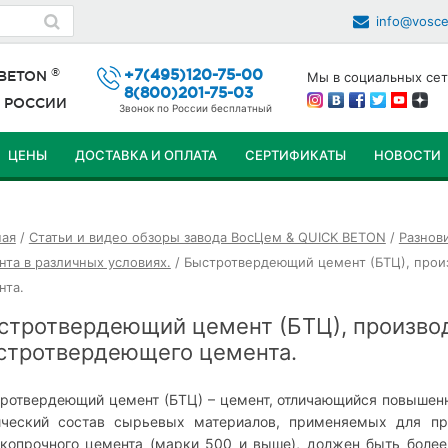
info@vosc
®
+7(495)120-75-00
 BETON
Мы в социальных сет
8(800)201-75-03
й
РОССИИ
Звонок по России бесплатный
ЦЕНЫ
ДОСТАВКА И ОПЛАТА
СЕРТИФИКАТЫ
НОВОСТИ
ПЕРЕЙТИ
К
ная
/
Статьи и видео обзоры завода ВосЦем & QUICK BETON
/
Разнов
СОДЕРЖИМОМУ
нта в различных условиях.
/
Быстротвердеющий цемент (БТЦ), прои
нта.
стротвердеющий цемент (БТЦ), произво
стротвердеющего цемента.
ротвердеющий цемент (БТЦ) – цемент, отличающийся повышенн
ческий состав сырьевых материалов, применяемых для пр
копрочного цемента (марки 500 и выше), должен быть боле