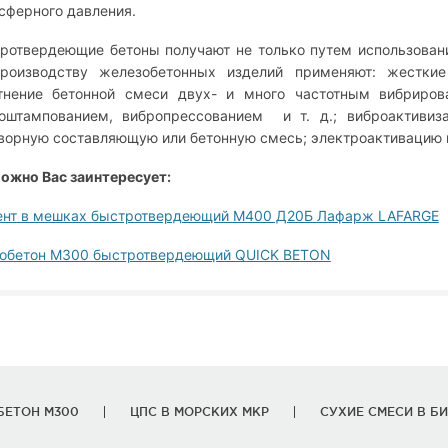
сферного давления.
ротвердеющие бетоны получают не только путем использован
роизводству железобетонных изделий применяют: жестки
тнение бетонной смеси двух- и много частотным вибриров
оштампованием, вибропрессованием и т. д.; виброактивиза
ворную составляющую или бетонную смесь; электроактивацию 
ожно Вас заинтересует:
нт в мешках быстротвердеющий М400 Д20Б Лафарж LAFARGE
обетон М300 быстротвердеющий QUICK BETON
БЕТОН М300
ЦПС В МОРСКИХ МКР
СУХИЕ СМЕСИ В БИ