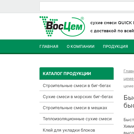
сухие смеси
QUICK
с доставкой по все
ГЛАВНАЯ
О КОМПАНИИ
ПРОДУКЦИЯ
КОНТАКТЫ
Глав
КАТАЛОГ ПРОДУКЦИИ
цеме
Строительные смеси в биг-бегах
цеме
Бы
Сухие смеси в морских биг-бегах
бы
Строительные смеси в мешках
Теплоизоляционные сухие смеси
Быст
Хими
Клей для укладки блоков
высо