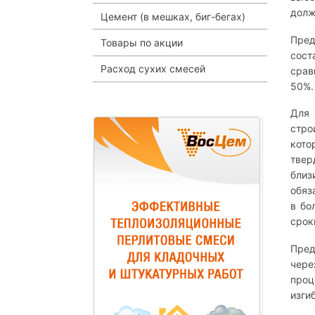
долж
Цемент (в мешках, биг-бегах)
Пред
Товары по акции
сост
Расход сухих смесей
срав
50%.
Для 
стро
кото
твер
близ
обяз
в бо
срок
Пред
чере
проц
изги