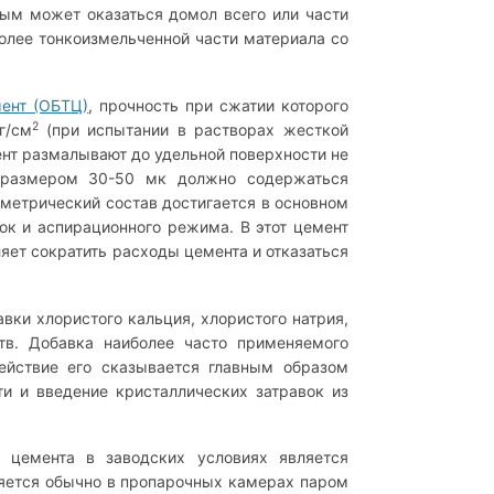
ым может оказаться домол всего или части
лее тонкоизмельченной части материала со
ент (ОБТЦ)
, прочность при сжатии которого
2
г/см
(при испытании в растворах жесткой
ент размалывают до удельной поверхности не
 размером 30-50 мк должно содержаться
метрический состав достигается в основном
ок и аспирационного режима. В этот цемент
яет сократить расходы цемента и отказаться
вки хлористого кальция, хлористого натрия,
тв. Добавка наиболее часто применяемого
действие его сказывается главным образом
и и введение кристаллических затравок из
 цемента в заводских условиях является
ляется обычно в пропарочных камерах паром