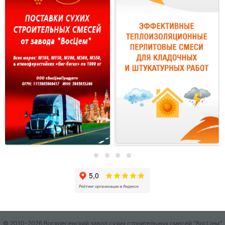
© 2010-2026 Воскресенский завод сухих строительных смесей "ВосЦем"