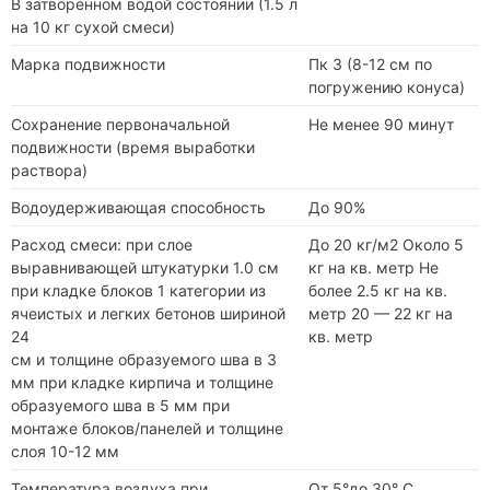
В затворенном водой состоянии (1.5 л
на 10 кг сухой смеси)
Марка подвижности
Пк 3 (8-12 см по
погружению конуса)
Сохранение первоначальной
Не менее 90 минут
подвижности (время выработки
раствора)
Водоудерживающая способность
До 90%
Расход смеси: при слое
До 20 кг/м2 Около 5
выравнивающей штукатурки 1.0 см
кг на кв. метр Не
при кладке блоков 1 категории из
более 2.5 кг на кв.
ячеистых и легких бетонов шириной
метр 20 — 22 кг на
24
кв. метр
см и толщине образуемого шва в 3
мм при кладке кирпича и толщине
образуемого шва в 5 мм при
монтаже блоков/панелей и толщине
слоя 10-12 мм
Температура воздуха при
От 5°до 30° С