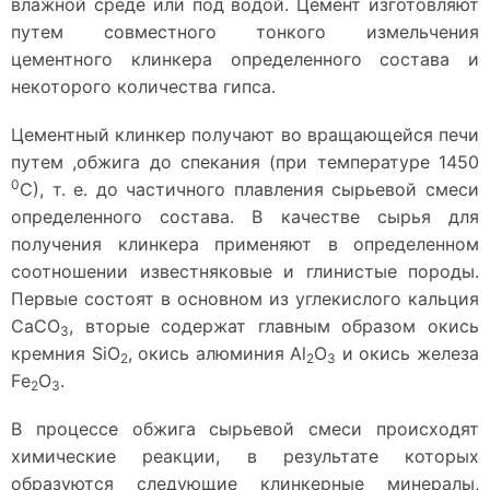
влажной среде или под водой. Цемент изготовляют
путем совместного тонкого измельчения
цементного клинкера определенного состава и
некоторого количества гипса.
Цементный клинкер получают во вращающейся печи
путем ,обжига до спекания (при температуре 1450
0
С), т. е. до частичного плавления сырьевой смеси
определенного состава. В качестве сырья для
получения клинкера применяют в определенном
соотношении известняковые и глинистые породы.
Первые состоят в основном из углекислого кальция
СаСО
, вторые содержат главным образом окись
3
кремния Si
O
, окись алюминия А
l
О
и окись железа
2
2
3
Fе
O
.
2
3
В процессе обжига сырьевой смеси происходят
химические реакции, в результате которых
образуются следующие клинкерные минералы,