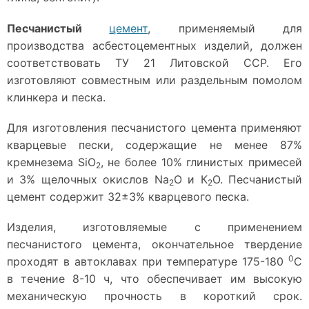
Песчанистый
цемент
, применяемый для
производства асбестоцементных изделий, должен
соответствовать ТУ 21 Литовской ССР. Его
изготовляют совместным или раздельным помолом
клинкера и песка.
Для изготовления песчанистого цемента применяют
кварцевые пески, содержащие не менее 87%
кремнезема Si
O
, не более 10% глинистых примесей
2
и 3% щелочных окислов Na
O
и К
О. Песчанистый
2
2
цемент содержит 32±3% кварцевого песка.
Изделия, изготовляемые с применением
песчанистого цемента, окончательное твердение
0
проходят в автоклавах при температуре 175-180
С
в течение 8-10 ч, что обеспечивает им высокую
механическую прочность в короткий срок.