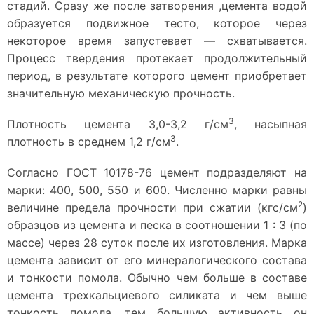
стадий. Сразу же после затворения ,цемента водой
образуется подвижное тесто, которое через
некоторое время запустевает — схватывается.
Процесс твердения протекает продолжительный
период, в результате которого цемент приобретает
значительную механическую прочность.
З
Плотность цемента 3,0-3,2 г/см
, насыпная
3
плотность в среднем 1,2 г/см
.
Согласно ГОСТ 10178-76 цемент подразделяют на
марки: 400, 500, 550 и 600. Численно марки равны
2
величине предела прочности при сжатии (кгс/см
)
образцов из цемента и песка в соотношении 1 : 3 (по
массе) через 28 суток после их изготовления. Марка
цемента зависит от его минералогического состава
и тонкости помола. Обычно чем больше в составе
цемента трехкальциевого силиката и чем выше
тонкость помола, тем большую активность он