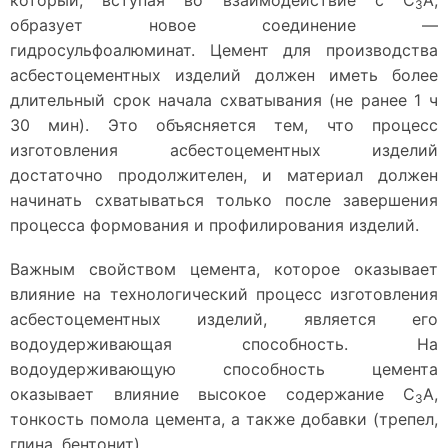
который, вступая во взаимодействие с С
А,
3
образует новое соединение —
гидросульфоалюминат. Цемент для производства
асбестоцементных изделий должен иметь более
длительный срок начала схватывания (не ранее 1 ч
30 мин). Это объясняется тем, что процесс
изготовления асбестоцементных изделий
достаточно продолжителен, и материал должен
начинать схватываться только после завершения
процесса формования и профилирования изделий.
Важным свойством цемента, которое оказывает
влияние на технологический процесс изготовления
асбестоцементных изделий, является его
водоудерживающая способность. На
водоудерживающую способность цемента
оказывает влияние высокое содержание С
А,
3
тонкость помола цемента, а также добавки (трепел,
глина, бентонит).