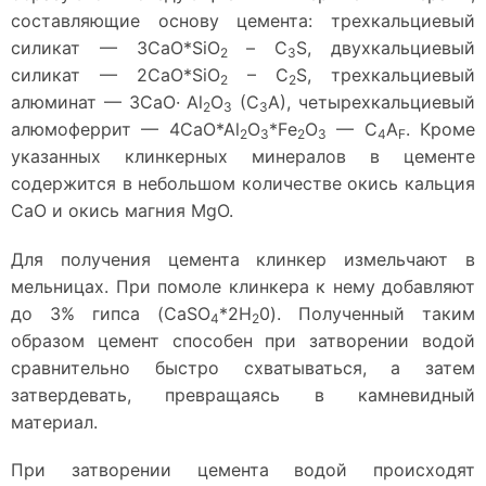
составляющие основу цемента: трехкальциевый
силикат — 3СаО*Si
O
– С
S, двухкальциевый
2
3
силикат — 2СаО*Si
O
– C
S, трехкальциевый
2
2
алюминат — 3СаО· А
l
О
(С
А), четырехкальциевый
2
3
3
алюмоферрит — 4СаО*А
l
О
*Fе
O
— C
A
. Кроме
2
3
2
3
4
F
указанных клинкерных минералов в цементе
содержится в небольшом количестве окись кальция
СаО и окись магния MgO.
Для получения цемента клинкер измельчают в
мельницах. При помоле клинкера к нему добавляют
до 3% гипса (CaS
O
*2H
0). Полученный таким
4
2
образом цемент способен при затворении водой
сравнительно быстро схватываться, а затем
затвердевать, превращаясь в камневидный
материал.
При затворении цемента водой происходят