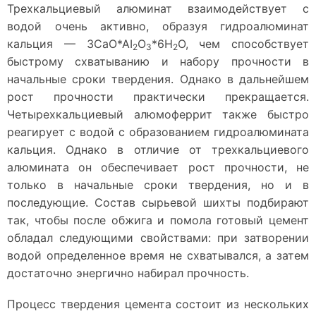
Трехкальциевый алюминат взаимодействует с
водой очень активно, образуя гидроалюминат
кальция — 3СаО*АI
О
*6Н
О, чем способствует
2
3
2
быстрому схватыванию и набору прочности в
начальные сроки твердения. Однако в дальнейшем
рост прочности практически прекращается.
Четырехкальциевый алюмоферрит также быстро
реагирует с водой с образованием гидроалюмината
кальция. Однако в отличие от трехкальциевого
алюмината он обеспечивает рост прочности, не
только в начальные сроки твердения, но и в
последующие. Состав сырьевой шихты подбирают
так, чтобы после обжига и помола готовый цемент
обладал следующими свойствами: при затворении
водой определенное время не схватывался, а затем
достаточно энергично набирал прочность.
Процесс твердения цемента состоит из нескольких