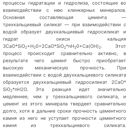
процессы гидратации и гидролиза, состоящие во
взаимодействии с нею клинкерных минералов.
Основная составляющая цемента —
трехкальциевый силикат — при взаимодействии с
водой образует двухкальциевый гидросиликат и
гидрат окиси кальция
3СаО*Si
O
+H
0=2CaO*Si
O
*
n
H
0+Ca(OH)
. Этот
2
2
2
2
2
процесс происходит сравнительно активно, в
результате чего цемент быстро приобретает
высокую механическую прочность. При
взаимодействии с водой двухкальциевого силиката
образуется двухкальциевый гидросиликат 2СаО*
Si
O
*
n
Н2О. Эта реакция идет значительно
2
медленнее, чем у трехкальциевого силиката, и
цемент из этого минерала твердеет сравнительно
долго, хотя в дальние сроки прочность цементного
камня из него не уступает прочности цементного
камня из трехкальциевого силиката.