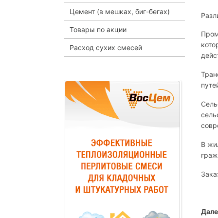
Цемент (в мешках, биг-бегах)
Разл
Товары по акции
Пром
кото
Расход сухих смесей
дейс
Тран
путе
Сель
сель
совр
В жи
граж
Зака
Дале