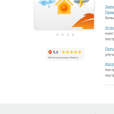
Знач
Подм
боль
Устр
конс
пост
Попу
улуч
Изго
пост
пост