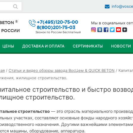
info@vosc
®
+7(495)120-75-00
 BETON
Мы в социальных сет
8(800)201-75-03
й
РОССИИ
Звонок по России бесплатный
ЦЕНЫ
ДОСТАВКА И ОПЛАТА
СЕРТИФИКАТЫ
НОВОСТИ
ПЕРЕЙТИ
К
ная
/
Статьи и видео обзоры завода ВосЦем & QUICK BETON
/
Капита
СОДЕРЖИМОМУ
ужения, жилищное строительство.
питальное строительство и быстро возв
лищное строительство.
тальное строительство
— это отрасль материального производ
льных участках, составляют основные фонды народного хозяйс
оизводственного назначения. Другими важнейшими элементам
ются машины, оборудование, аппаратура.