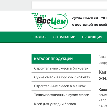
сухие смеси
QUICK
с доставкой по все
ГЛАВНАЯ
О КОМПАНИИ
ПРОДУКЦИЯ
КОНТАКТЫ
Глав
КАТАЛОГ ПРОДУКЦИИ
соор
Строительные смеси в биг-бегах
Ка
жи
Сухие смеси в морских биг-бегах
Строительные смеси в мешках
Капи
земе
Теплоизоляционные сухие смеси
непр
Клей для укладки блоков
явля