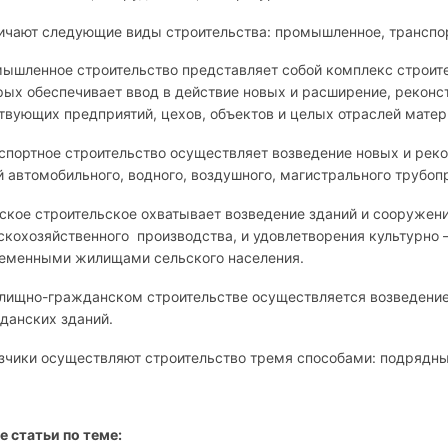
ичают следующие виды строительства: промышленное, транспо
ышленное строительство представляет собой комплекс строит
рых обеспечивает ввод в действие новых и расширение, рекон
твующих предприятий, цехов, объектов и целых отраслей матер
спортное строительство осуществляет возведение новых и ре
й автомобильного, водного, воздушного, магистрального трубоп
ское строительское охватывает возведение зданий и сооружен
скохозяйственного производства, и удовлетворения культурно
еменными жилищами сельского населения.
лищно-гражданском строительстве осуществляется возведени
данских зданий.
зчики осуществляют строительство тремя способами: подрядн
е статьи по теме: