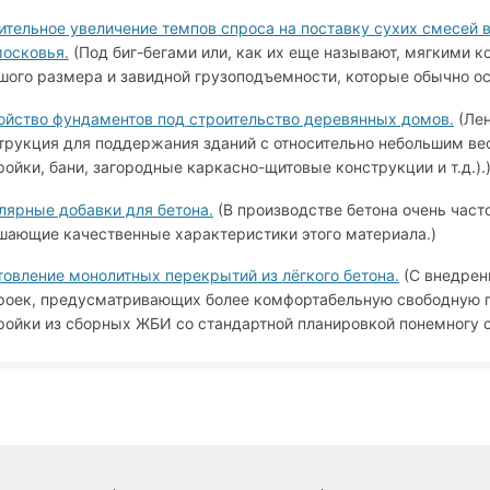
ительное увеличение темпов спроса на поставку сухих смесей 
осковья.
(Под биг-бегами или, как их еще называют, мягкими 
шого размера и завидной грузоподъемности, которые обычно о
ойство фундаментов под строительство деревянных домов.
(Лен
трукция для поддержания зданий с относительно небольшим ве
ройки, бани, загородные каркасно-щитовые конструкции и т.д.).
лярные добавки для бетона.
(В производстве бетона очень част
шающие качественные характеристики этого материала.)
товление монолитных перекрытий из лёгкого бетона.
(С внедрен
роек, предусматривающих более комфортабельную свободную п
ройки из сборных ЖБИ со стандартной планировкой понемногу с