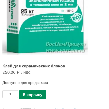
Клей для керамических блоков
250.00
₽
с НДС
Доступно для предзаказа
Количество
В корзину
товара
Клей