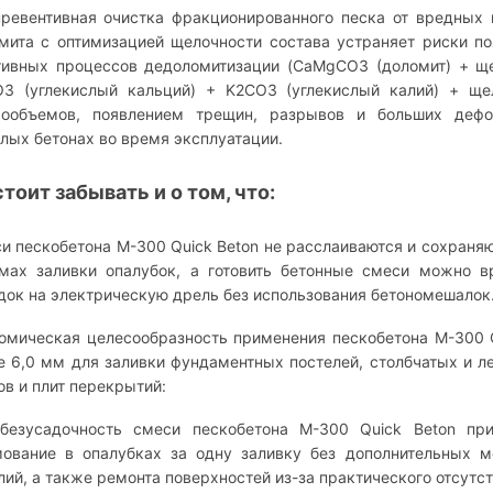
евентивная очистка фракционированного песка от вредных 
мита с оптимизацией щелочности состава устраняет риски по
тивных процессов дедоломитизации (CaMgCO3 (доломит) + щ
3 (углекислый кальций) + K2CO3 (углекислый калий) + ще
ообъемов, появлением трещин, разрывов и больших деф
лых бетонах во время эксплуатации.
стоит забывать и о том, что:
и пескобетона М-300 Quick Beton не расслаиваются и сохраня
мах заливки опалубок, а готовить бетонные смеси можно 
док на электрическую дрель без использования бетономешалок
омическая целесообразность применения пескобетона М-300 
е 6,0 мм для заливки фундаментных постелей, столбчатых и л
ов и плит перекрытий:
зусадочность смеси пескобетона М-300 Quick Beton при
ование в опалубках за одну заливку без дополнительных м
лий, а также ремонта поверхностей из-за практического отсутс