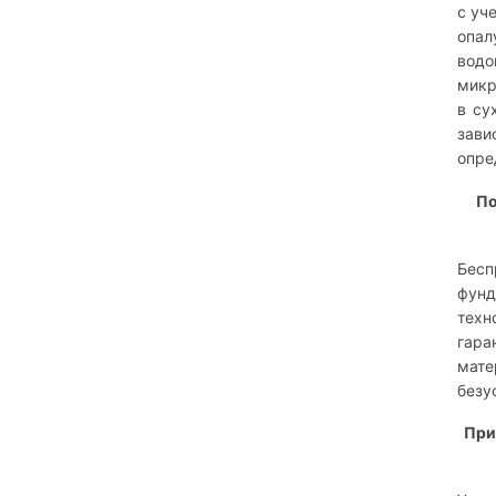
с уч
опал
водо
микр
в су
зави
опре
По
Бесп
фунд
техн
гара
мате
безу
При