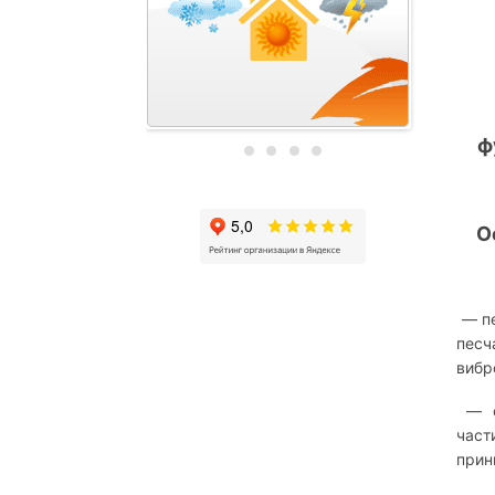
ф
О
— пе
пес
вибр
— см
част
прин