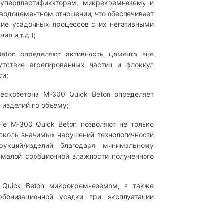
уперпластификаторам, микрекремнезему и
одоцементном отношении, что обеспечивает
вие усадочных процессов с их негативными
я и т.д.);
ton определяют активность цемента вне
утствие агрегированных частиц и флоккул
си;
ескобетона М-300 Quick Beton определяет
 изделий по объему;
е М-300 Quick Beton позволяют не только
 сколь значимых нарушений технологичности
укций/изделий благодаря минимальному
 малой сорбционной влажности полученного
Quick Beton микрокремнеземом, а также
бонизационной усадки при эксплуатации