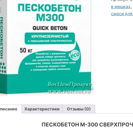
пескобето
в мешках
,
М300
смеси для
в
мешках
по
50
кг
писание
Характеристики
Отзывы (0)
ПЕСКОБЕТОН М-300 СВЕРХПРО