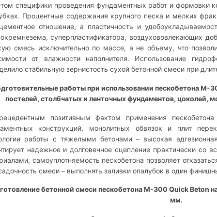
етом специфики проведения фундаментных работ и формовки к
убках. Процентные содержания крупного песка и мелких фра
цементное отношение, а пластичность и удобоукладываемо
окремнезема, суперпластификатора, воздухововлекающих доб
хую смесь исключительно по массе, а не объему, что позвол
симости от влажности наполнителя. Использование гидро
делило стабильную зернистость сухой бетонной смеси при длит
дготовительные работы при использовании пескобетона
М-30
постелей, столбчатых и ленточных фундаментов, цоколей, м
рецедентным позитивным фактом применения пескобетона
аментных конструкций, монолитных обвязок и плит пере
ологии работы с тяжелыми бетонами – высокая адгезионная
нтирует надежное и долговечное сцепление практически со
риалами, самоуплотняемость пескобетона позволяет отказаться
садочность смеси – выполнять заливки опалубок в один финишны
готовление бетонной смеси пескобетона
М-300 Quick Beton
на
мм.