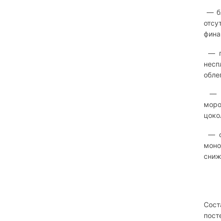
— бл
отсу
фина
— по
несп
обле
— б
моро
цоко
— од
моно
сниж
Сост
пост