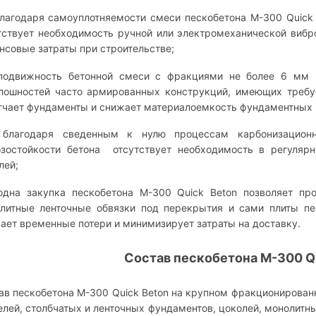
агодаря самоуплотняемости смеси пескобетона М-300 Quick
тствует необходимость ручной или электромеханической вибр
нсовые затраты при строительстве;
движность бетонной смеси с фракциями не более 6 мм по
лошностей часто армированных конструкций, имеющих требу
гчает фундаменты и снижает материалоемкость фундаментных 
лагодаря сведенным к нулю процессам карбонизационн
зостойкости бетона отсутствует необходимость в регуляр
лей;
на закупка пескобетона М-300 Quick Beton позволяет про
литные ленточные обвязки под перекрытия и сами плиты пе
ает временные потери и минимизирует затраты на доставку.
Состав пескобетона М-300 Q
ав пескобетона М-300 Quick Beton на крупном фракционирован
елей, столбчатых и ленточных фундаментов, цоколей, монолитн