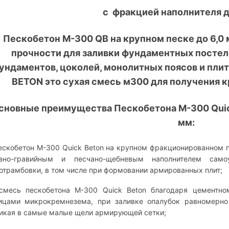
с фракцией наполнителя д
Пескобетон М-300 QB на крупном песке до 6,0
прочности для заливки фундаментных постел
ундаментов, цоколей, монолитных поясов и плит
BETON это сухая смесь м300 для получения 
сновные преимущества Пескобетона М-300 Quick
мм:
скобетон М-300 Quick Beton на крупном фракционированном пе
чано-гравийным и песчано-щебневым наполнителем сам
отрамбовки, в том числе при формовании армированных плит;
есь пескобетона М-300 Quick Beton благодаря цементно
ицами микрокремнезема, при заливке опалубок равномерно 
икая в самые малые щели армирующей сетки;