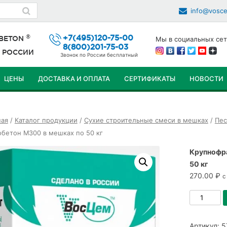
info@vosc
®
+7(495)120-75-00
 BETON
Мы в социальных сет
8(800)201-75-03
й
РОССИИ
Звонок по России бесплатный
ЦЕНЫ
ДОСТАВКА И ОПЛАТА
СЕРТИФИКАТЫ
НОВОСТИ
ПЕРЕЙТИ
К
ная
/
Каталог продукции
/
Сухие строительные смеси в мешках
/
Пес
СОДЕРЖИМОМУ
обетон М300 в мешках по 50 кг
Крупнофр
50 кг
270.00
₽
с
Количеств
товара
Крупнофр
Артикул:
5