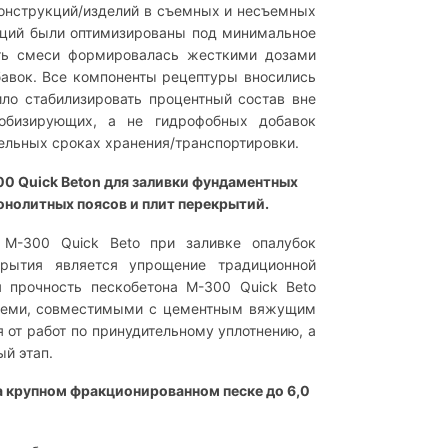
онструкций/изделий в съемных и несъемных
кций были оптимизированы под минимальное
сть смеси формировалась жесткими дозами
авок. Все компоненты рецептуры вносились
ило стабилизировать процентный состав вне
фобизирующих, а не гидрофобных добавок
ельных сроках хранения/транспортировки.
0 Quick Beton
для заливки фундаментных
онолитных поясов и плит перекрытий.
 М-300 Quick Beto при заливке опалубок
крытия является упрощение традиционной
 прочность пескобетона М-300 Quick Beto
 всеми, совместимыми с цементным вяжущим
 от работ по принудительному уплотнению, а
й этап.
 крупном фракционированном песке до 6,0