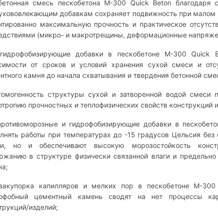
тонная смесь пескобетона М-300 Quick Beton благодаря с
ухововлекающим добавкам сохраняет подвижность при малом в
нтированно максимальную прочность и практическое отсутст
едствиями (микро- и макротрещины, деформационные напряжени
дрофобизирующие добавки в пескобетоне М-300 Quick Be
симости от сроков и условий хранения сухой смеси и отс
нтного камня до начала схватывания и твердения бетонной сме
могенность структуры сухой и затворенной водой смеси п
отропию прочностных и теплофизических свойств конструкций и
отивоморозные и гидрофобизирующие добавки в пескобетон
лнять работы при температурах до -15 градусов Цельсия без
и, но и обеспечивают высокую морозостойкость констр
ржанию в структуре физически связанной влаги и предельно
на;
купорка капилляров и мелких пор в пескобетоне М-300 
офобный цементный камень сводят на нет процессы кар
трукций/изделий;