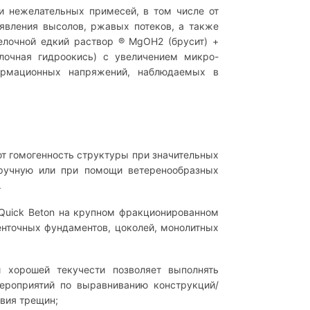
и нежелательных примесей, в том числе от
явления высолов, ржавых потеков, а также
елочной едкий раствор ® MgOH2 (брусит) +
лочная гидроокись) с увеличением микро-
ормационных напряжений, наблюдаемых в
ют гомогенность структуры при значительных
вручную или при помощи ветеренообразных
.
Quick Beton на крупном фракционированном
енточных фундаментов, цоколей, монолитных
 хорошей текучести позволяет выполнять
ероприятий по выравниванию конструкций/
твия трещин;