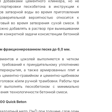
и добавками цементного клинкера, но не
спортировки пескобетона в инструкции к
в затворной воды во время приготовления
оверительной вероятностью относится к
товый во время затворения сухой смеси. В
можно добавлять в раствор при вымешивании
я конкретной задачи консистенции бетонной
ом фракционированном песке до 6,0 мм.
аментов и цоколей выполняется в четком
 требований к принудительному уплотнению
 перекрытия, а также армированных плит и
а цементно-гравийном и цементно-щебневом
головок и/или ручной трамбовки. Работы при
ет выполнять пескобетоном с минимально
ния технологичности бетонной смеси.
00 Quick Beton
2
вадратный метр (1м
) при толщине слоя один