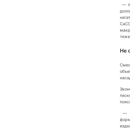
— пр
доло
нега
CaCO
макр
тяже
Не 
Смес
объе
наса
Экон
песк
пояс
— бе
форм
изде