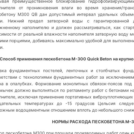
ывая преимущественное блокирование гидрофобизирующим
лнителя от проникновения влаги во время хранения/тран
обетону М300 QB дан допустимый интервал удельных объемо
и. Нижний предел затворной воды с гарантированной д
жненному наполнителю и должен рассматриваться, как стар
симости от реальной влажности наполнителя затворную воду 
ими порциями, добиваясь максимально удобной для выполнени
и.
Способ применения пескобетона
М-300 Quick Beton
на крупн
вка фундаментных постелей, ленточных и столбчатых фунд
ветствии с технологиями фундаментных работ за исключением
на в опалубках. Формование монолитных обвязок-поясов под
мычек должно выполняться по регламенту работ с бетонами н
лнителе, исключая применение портативных виброуплотняющих 
цательных температурах до -15 градусов Цельсия следу
ожным водоцементным отношением вплоть до небольшого сниже
НОРМЫ РАСХОДА ПЕСКОБЕТОНА
М-3
од пескобетона М300 при площади производимых работ один к