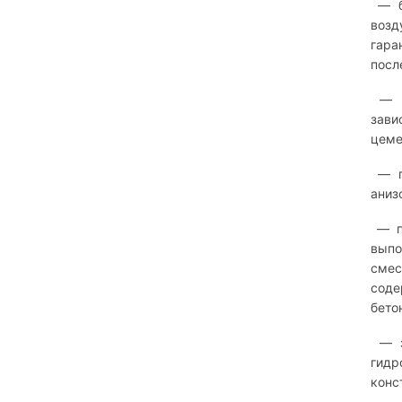
— бе
возд
гара
посл
— ги
зави
цеме
— го
аниз
— пр
выпо
смес
соде
бето
— за
гидр
конс