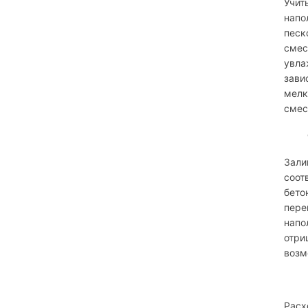
Учит
напо
песк
смес
увла
зави
мелк
смес
Зали
соот
бето
пере
напо
отри
возм
Расх