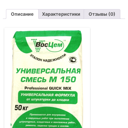
в
Описание
Характеристики
Отзывы (0)
мешках
50
кг