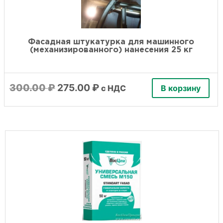
Фасадная штукатурка для машинного
(механизированного) нанесения 25 кг
Первоначальная
Текущая
300.00
₽
275.00
₽
с НДС
В корзину
цена
цена:
составляла
275.00 ₽.
300.00 ₽.