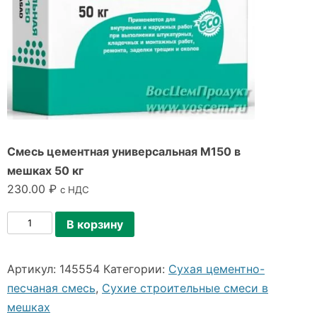
Смесь цементная универсальная М150 в
мешках 50 кг
230.00
₽
с НДС
Количество
В корзину
товара
Смесь
Артикул:
145554
Категории:
Сухая цементно-
цементная
песчаная смесь
,
Сухие строительные смеси в
универсальная
мешках
М150