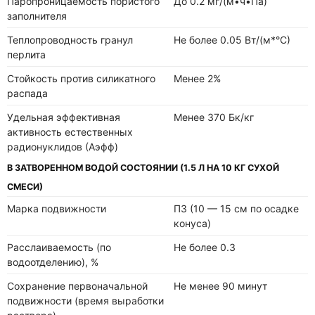
Паропроницаемость пористого
До 0.2 мг/(м•ч•Па)
заполнителя
Теплопроводность гранул
Не более 0.05 Вт/(м*°С)
перлита
Стойкость против силикатного
Менее 2%
распада
Удельная эффективная
Менее 370 Бк/кг
активность естественных
радионуклидов (Аэфф)
В ЗАТВОРЕННОМ ВОДОЙ СОСТОЯНИИ (1.5 Л НА 10 КГ СУХОЙ
СМЕСИ)
Марка подвижности
П3 (10 — 15 см по осадке
конуса)
Расслаиваемость (по
Не более 0.3
водоотделению), %
Сохранение первоначальной
Не менее 90 минут
подвижности (время выработки