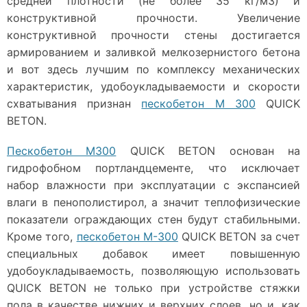
средней плотности (не более 35 кг/м3) и
конструктивной прочности. Увеличение
конструктивной прочности стены достигается
армированием и заливкой мелкозернистого бетона
и вот здесь лучшим по комплексу механических
характеристик, удобоукладываемости и скорости
схватывания признан
пескобетон М 300
QUICK
BETON.
Пескобетон М300
QUICK BETON основан на
гидрофобном портландцементе, что исключает
набор влажности при эксплуатации с экспансией
влаги в пенополистирол, а значит теплофизические
показатели ограждающих стен будут стабильными.
Кроме того,
пескобетон М-300
QUICK BETON за счет
специальных добавок имеет повышенную
удобоукладываемость, позволяющую использовать
QUICK BETON не только при устройстве стяжки
пола в качестве нижних и верхних слоев, но и, как