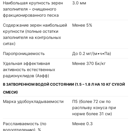
Наибольшая крупность зерен
3.0 мм
заполнителя – очищенного
фракционированного песка
Содержание зерен наибольшей
Менее 5%
крупности (полные остатки
заполнителя на контрольных
ситах)
Паропроницаемость
До 0.2 мг/(м•ч•Па)
Удельная эффективная
Менее 370 Бк/кг
активность естественных
радионуклидов (Аэфф)
В ЗАТВОРЕННОМ ВОДОЙ СОСТОЯНИИ (1.5 – 1.8 Л НА 10 КГ СУХОЙ
СМЕСИ)
Марка удобоукладываемости
П5 (более 72 см по
расплыву конуса при
норме более 31 см)
Расслаиваемость (по
Менее 0.3
водоотделению), %